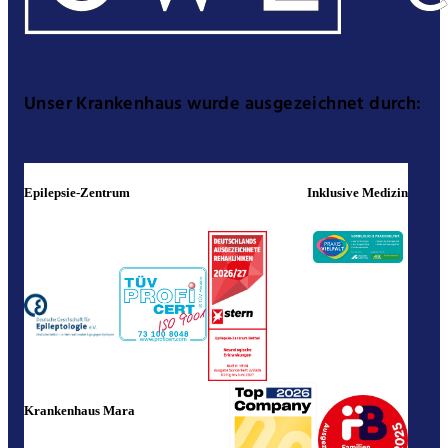
Unser Krankenhaus wurde ausgezeichnet durch:
Epilepsie-Zentrum
Inklusive Medizin
Krankenhaus Mara