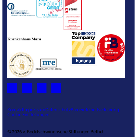
Krankenhaus Mara
Kontakt
Impressum
Datenschutz
Barrierefeiheitserklärung
Cookie Einstellungen
© 2026 v. Bodelschwinghsche Stiftungen Bethel