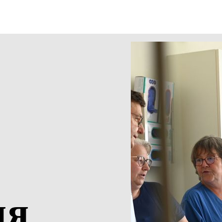
ания
ия