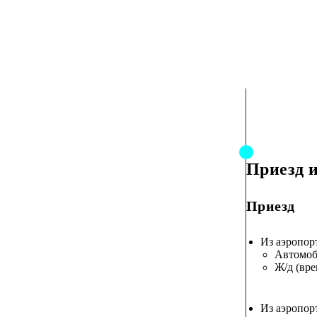
Приезд 
Приезд
Из аэропор
Автомо
Ж/д (вре
Из аэропор