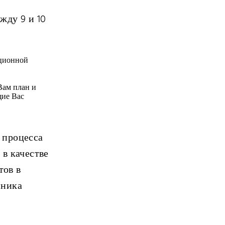
жду 9 и 10
ационной
Вам план и
щие Вас
 процесса
 в качестве
тов в
нника