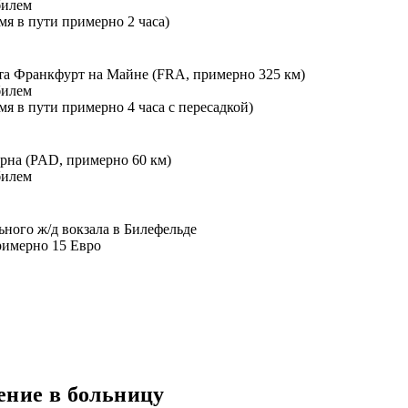
билем
мя в пути примерно 2 часа)
та Франкфурт на Майне (FRA, примерно 325 км)
билем
мя в пути примерно 4 часа с пересадкой)
рна (PAD, примерно 60 км)
билем
ьного ж/д вокзала в Билефельде
римерно 15 Евро
ение в больницу