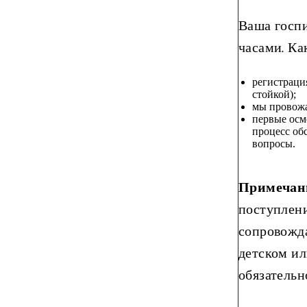
Ваша госпи
часами. Ка
регистраци
стойкой);
мы провожа
первые осм
процесс об
вопросы.
Примечан
поступлени
сопровожда
детском ил
обязательн