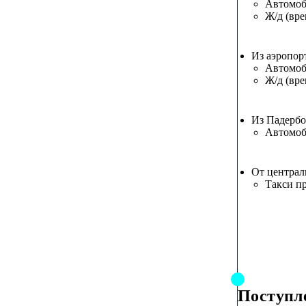
Автомо
Ж/д (вре
Из аэропор
Автомо
Ж/д (вре
Из Падербо
Автомо
От централ
Такси п
Поступл