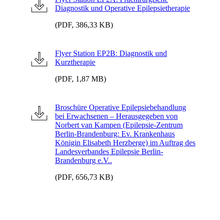
Diagnostik und Operative Epilepsietherapie
(PDF, 386,33 KB)
Flyer Station EP2B: Diagnostik und
Kurztherapie
(PDF, 1,87 MB)
Broschüre Operative Epilepsiebehandlung
bei Erwachsenen – Herausgegeben von
Norbert van Kampen (Epilepsie-Zentrum
Berlin-Brandenburg: Ev. Krankenhaus
Königin Elisabeth Herzberge) im Auftrag des
Landesverbandes Epilepsie Berlin-
Brandenburg e.V..
(PDF, 656,73 KB)