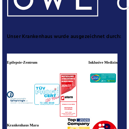
Unser Krankenhaus wurde ausgezeichnet durch:
Epilepsie-Zentrum
Inklusive Medizin
Krankenhaus Mara