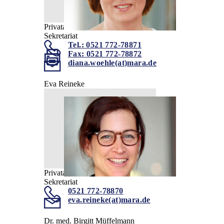
Privatambulanz für Erwachsene
Sekretariat
Tel.: 0521 772-78871
Fax: 0521 772-78872
diana.woehle(at)mara.de
Eva Reineke
Privatambulanz
Sekretariat
0521 772-78870
eva.reineke(at)mara.de
Dr. med. Birgitt Müffelmann