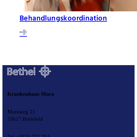
Behandlungskoordination
Krankenhaus Mara
Maraweg 21
33617 Bielefeld
Tel.: 0521 772-701