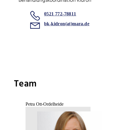
Behandlungskoordination Kidron
0521 772-78811
bk-kidron(at)mara.de
Team
Petra Ott-Ordelheide