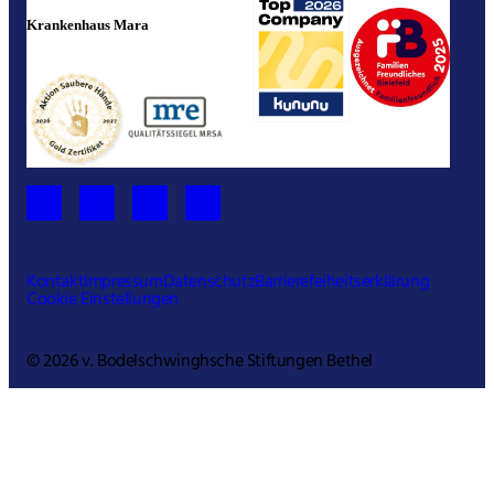
Krankenhaus Mara
Kontakt
Impressum
Datenschutz
Barrierefeiheitserklärung
Cookie Einstellungen
© 2026 v. Bodelschwinghsche Stiftungen Bethel