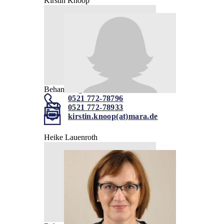
Kirstin Knoop
Behandlungskoordination
0521 772-78796
0521 772-78933
kirstin.knoop(at)mara.de
Heike Lauenroth