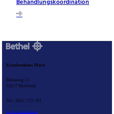
Behandlungskoordination
Krankenhaus Mara
Maraweg 21
33617 Bielefeld
Tel.: 0521 772-701
Kontakt aufnehmen