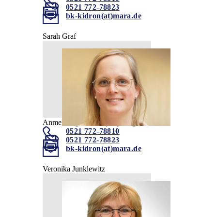
0521 772-78823
bk-kidron(at)mara.de
Sarah Graf
Anmeldung Kinderepileptologie Kidron
0521 772-78810
0521 772-78823
bk-kidron(at)mara.de
Veronika Junklewitz