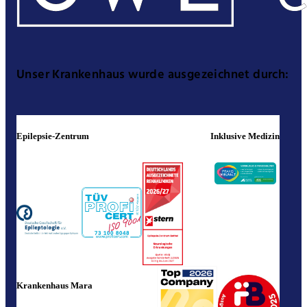
Unser Krankenhaus wurde ausgezeichnet durch:
Epilepsie-Zentrum
Inklusive Medizin
Krankenhaus Mara