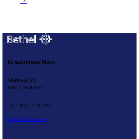
Krankenhaus Mara
Maraweg 21
33617 Bielefeld
Tel.: 0521 772-701
Kontakt aufnehmen