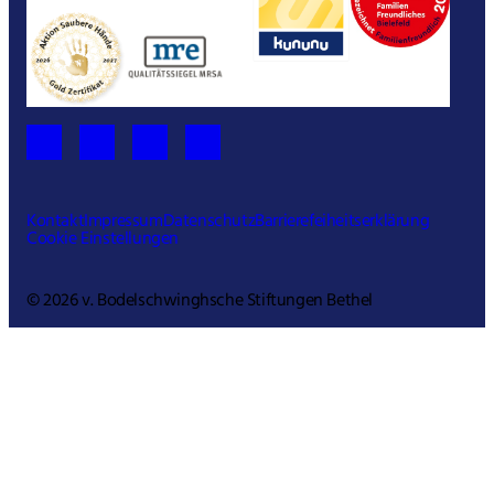
Kontakt
Impressum
Datenschutz
Barrierefeiheitserklärung
Cookie Einstellungen
© 2026 v. Bodelschwinghsche Stiftungen Bethel