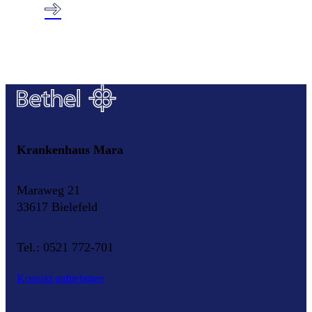
Krankenhaus Mara
Maraweg 21
33617 Bielefeld
Tel.: 0521 772-701
Kontakt aufnehmen