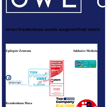
Unser Krankenhaus wurde ausgezeichnet durch:
Epilepsie-Zentrum
Inklusive Medizin
Krankenhaus Mara