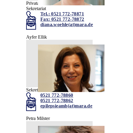
Privatambulanz für Erwachsene
Sekretariat
Tel.: 0521 772-78871
Fax: 0521 772-78872
diana.woehle(at)mara.de
Ayfer Ellik
Sekretariat
0521 772-78860
0521 772-78862
epilepsieamb(at)mara.de
Petra Milster