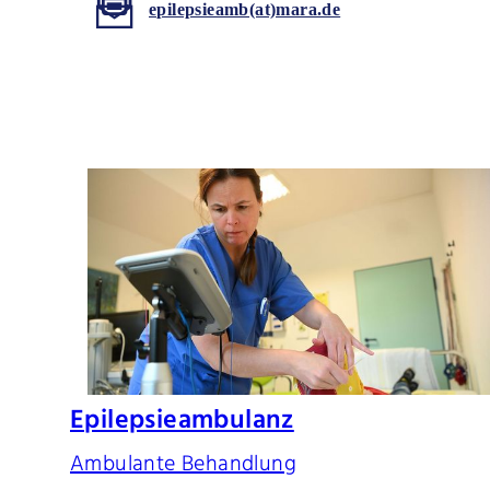
epilepsieamb(at)mara.de
Epilepsieambulanz
Ambulante Behandlung