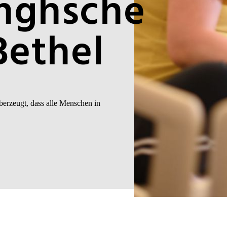
nghsche
Bethel
berzeugt, dass alle Menschen in