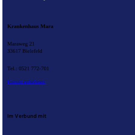
Krankenhaus Mara
Maraweg 21
33617 Bielefeld
Tel.: 0521 772-701
Kontakt aufnehmen
Im Verbund mit