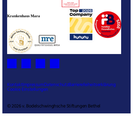
Krankenhaus Mara
Kontakt
Impressum
Datenschutz
Barrierefeiheitserklärung
Cookie Einstellungen
© 2026 v. Bodelschwinghsche Stiftungen Bethel