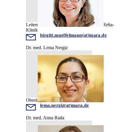
Leitende Oberärztin, Leitende Ärztin der Reha-
Klinik
birgitt.mueffelmann(at)mara.de
Dr. med. Lema Nergiz
Oberärztin
lema.nergiz(at)mara.de
Dr. med. Anna Rada