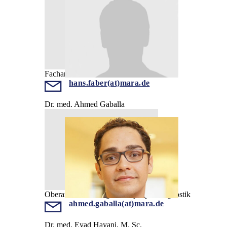
Facharzt
hans.faber(at)mara.de
Dr. med. Ahmed Gaballa
Oberarzt, Prächirurgische Epilepsiediagnostik
ahmed.gaballa(at)mara.de
Dr. med. Eyad Hayani, M. Sc.