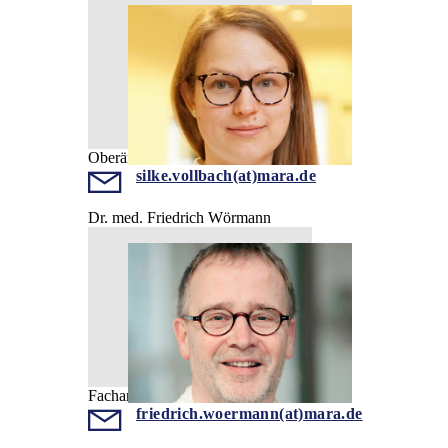
Oberärztin
silke.vollbach(at)mara.de
Dr. med. Friedrich Wörmann
Facharzt
friedrich.woermann(at)mara.de