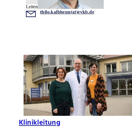
Leitender Arzt Epilepsiechirurgie
thilo.kalbhenn(at)evkb.de
Klinikleitung