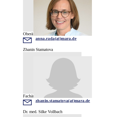
Oberärztin
anna.rada(at)mara.de
Zhanin Stamatova
Fachärztin
zhanin.stamatova(at)mara.de
Dr. med. Silke Vollbach