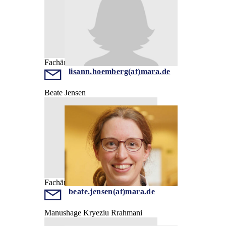
Fachärztin
lisann.hoemberg(at)mara.de
Beate Jensen
Fachärztin
beate.jensen(at)mara.de
Manushage Kryeziu Rrahmani