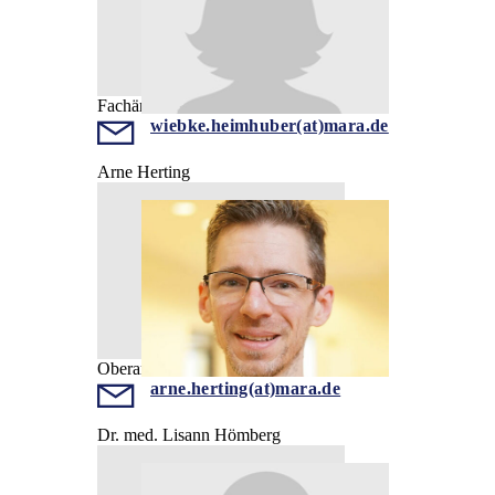
Fachärztin
wiebke.heimhuber(at)mara.de
Arne Herting
Oberarzt
arne.herting(at)mara.de
Dr. med. Lisann Hömberg