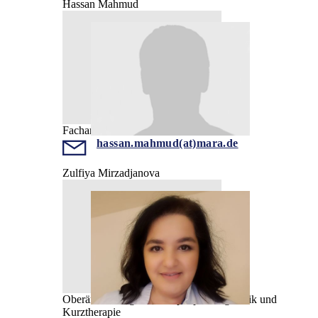
Hassan Mahmud
Facharzt
hassan.mahmud(at)mara.de
Zulfiya Mirzadjanova
Oberärztin, Allgemeine Epilepsiediagnostik und
Kurztherapie