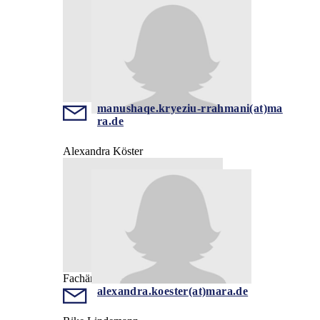
manushaqe.kryeziu-rrahmani(at)ma
ra.de
Alexandra Köster
Fachärztin
alexandra.koester(at)mara.de