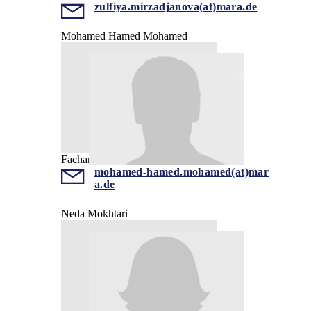
zulfiya.mirzadjanova(at)mara.de
Mohamed Hamed Mohamed
Facharzt
mohamed-hamed.mohamed(at)mar
a.de
Neda Mokhtari