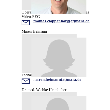
Oberarzt, Ärztlicher Leiter prächirurgisches
Video-EEG
thomas.cloppenborg(at)mara.de
Maren Heimann
Fachärztin
maren.heimann(at)mara.de
Dr. med. Wiebke Heimhuber