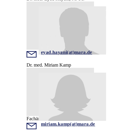
eyad.hayani(at)mara.de
Dr. med. Miriam Kamp
Fachärztin
miriam.kamp(at)mara.de