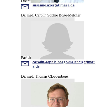
Oberärztin
susanne.axer(at)mara.de
Dr. med. Carolin Sophie Böge-Melcher
Fachärztin
carolin-sophie.boege-melcher(at)mar
a.de
Dr. med. Thomas Cloppenborg