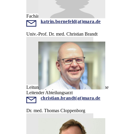
Fachärztin
katrin.bornefeld(at)mara.de
Univ.-Prof. Dr. med. Christian Brandt
Leitung Epilepsieambulanz für Erwachsene
Leitender Abteilungsarzt
christian.brandt(at)mara.de
Dr. med. Thomas Cloppenborg