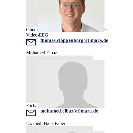
Oberarzt, Ärztlicher Leiter prächirurgisches
Video-EEG
thomas.cloppenborg(at)mara.de
Mohamed Elbaz
Facharzt
mohamed.elbaz(at)mara.de
Dr. med. Hans Faber