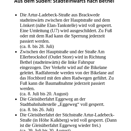
Aus dem Süden: Stadteinwärts nach Bethel
Die Artur-Ladebeck-Straße aus Brackwede
stadteinwärts zwischen der Hauptstraße und dem
Lönkert (nähe Elan-Tankstelle) wird voll gesperrt.
Eine Umleitung (U7) wird ausgeschildert. Zu Fuß
oder mit dem Rad kann die Sperrung jederzeit
passiert werden.
(ca. 8. bis 28. Juli)
Zwischen der Hauptstraße und der Straße Am
Ellerbrockshof (Outlet Store) wird in Richtung
Bethel (stadteinwärts) die linke Fahrspur
eingezogen. Der Verkehr wird auf die Bikelane
geleitet. Radfahrende werden von der Bikelane auf
das Hochbord mit den alten Radwegen geführt. Zu
Fuß kann die Baumaßnahme jederzeit passiert
werden.
(ca. 8. Juli bis 20. August)
Die Gleisüberfahrt Eggeweg an der
Stadtbahnhaltestelle „Eggeweg“ voll gesperrt.
(ca. 8. bis 26. Juli)
Die Gleisüberfahrt der Stichstraße Artur-Ladebeck-
Straße (in Höhe Kalkberg) wird voll gesperrt. (Dann
ist die Gleisüberfahrt Eggeweg wieder frei.)
(ca. 29. Juli bis 20. August)