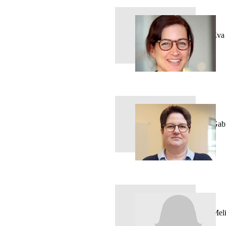
Eva
Gab
Mel