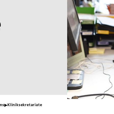
e
ms
Kliniksekretariate