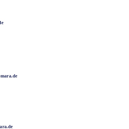
de
)mara.de
ara.de