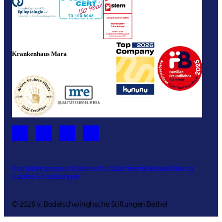
Krankenhaus Mara
Kontakt
Impressum
Datenschutz
Barrierefeiheitserklärung
Cookie Einstellungen
© 2026 v. Bodelschwinghsche Stiftungen Bethel