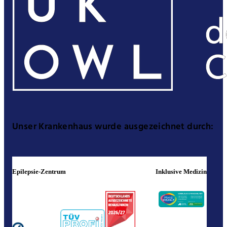
Unser Krankenhaus wurde ausgezeichnet durch:
Epilepsie-Zentrum
Inklusive Medizin