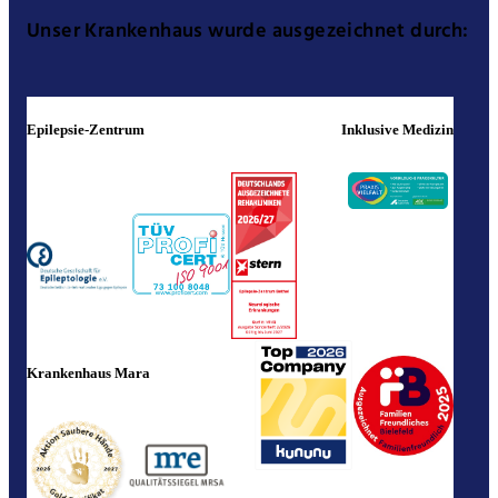
Unser Krankenhaus wurde ausgezeichnet durch:
Epilepsie-Zentrum
Inklusive Medizin
Krankenhaus Mara