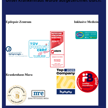
Unser Krankenhaus wurde ausgezeichnet durch:
Epilepsie-Zentrum
Inklusive Medizin
Krankenhaus Mara