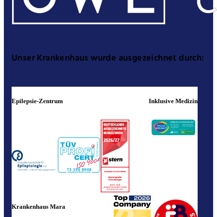
Unser Krankenhaus wurde ausgezeichnet durch:
Epilepsie-Zentrum
Inklusive Medizin
Krankenhaus Mara