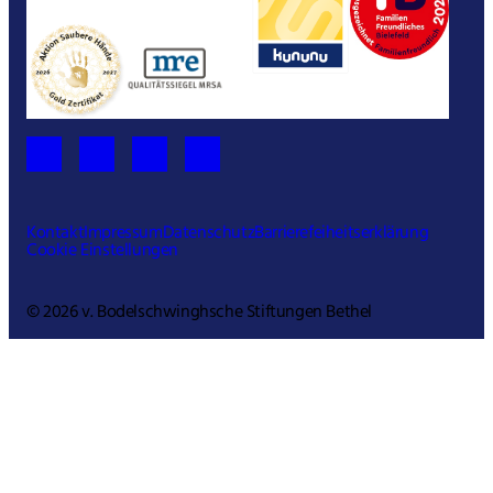
Kontakt
Impressum
Datenschutz
Barrierefeiheitserklärung
Cookie Einstellungen
© 2026 v. Bodelschwinghsche Stiftungen Bethel