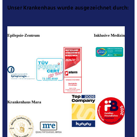
Unser Krankenhaus wurde ausgezeichnet durch:
Epilepsie-Zentrum
Inklusive Medizin
Krankenhaus Mara