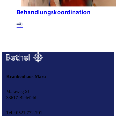
Behandlungskoordination
Krankenhaus Mara
Maraweg 21
33617 Bielefeld
Tel.: 0521 772-701