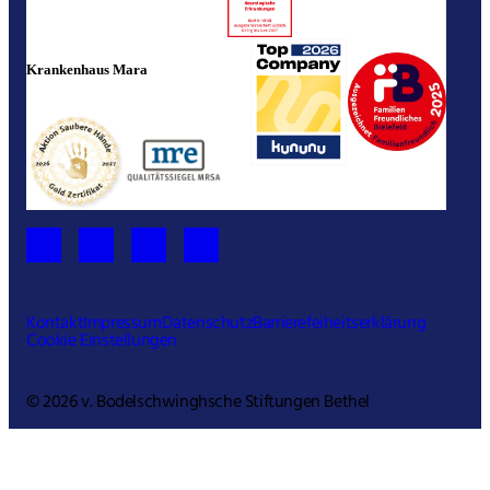
Krankenhaus Mara
Kontakt
Impressum
Datenschutz
Barrierefeiheitserklärung
Cookie Einstellungen
© 2026 v. Bodelschwinghsche Stiftungen Bethel