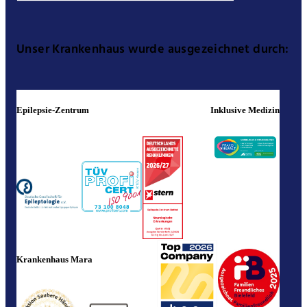
Unser Krankenhaus wurde ausgezeichnet durch:
Epilepsie-Zentrum
Inklusive Medizin
Krankenhaus Mara