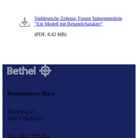
Süddeutsche Zeitung: Forum Spitzenmedizin
"Ein Modell mit Beispielcharakter"
(PDF, 8,42 MB)
Krankenhaus Mara
Maraweg 21
33617 Bielefeld
Tel.: 0521 772-701