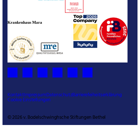
Krankenhaus Mara
Kontakt
Impressum
Datenschutz
Barrierefeiheitserklärung
Cookie Einstellungen
© 2026 v. Bodelschwinghsche Stiftungen Bethel