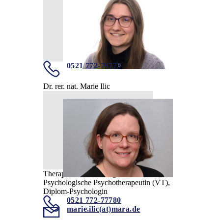
0521 772-76773
Dr. rer. nat. Marie Ilic
Therapeutische Leitung MZEB
Psychologische Psychotherapeutin (VT),
Diplom-Psychologin
0521 772-77780
marie.ilic(at)mara.de