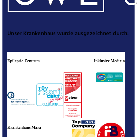
Unser Krankenhaus wurde ausgezeichnet durch:
Epilepsie-Zentrum
Inklusive Medizin
Krankenhaus Mara