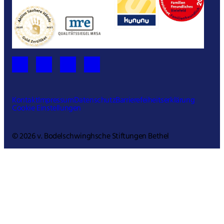
Kontakt
Impressum
Datenschutz
Barrierefeiheitserklärung
Cookie Einstellungen
© 2026 v. Bodelschwinghsche Stiftungen Bethel